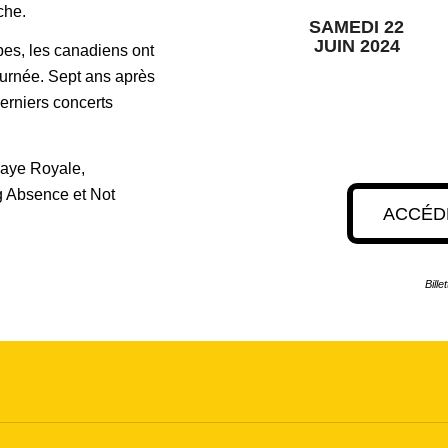
che.
SAMEDI 22
JUIN 2024
bes, les canadiens ont
ournée. Sept ans après
erniers concerts
alaye Royale,
g Absence et Not
ACCÉDE
Bille