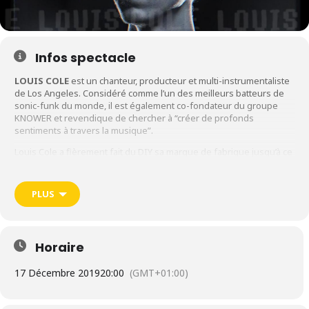
Infos spectacle
LOUIS
COLE
est un chanteur, producteur et multi-instrumentaliste
de Los Angeles. Considéré comme l’un des meilleurs batteurs de
sonic-funk du monde, il est également co-fondateur du groupe
KNOWER et revendique de chercher à “créer de profonds
sentiments à travers la musique”.
Louis Cole a fièrement fait du DIY sa marque de fabrique jusqu’à ce
jour, amassant des millions de vues avec ses vidéos virales comme
« Bank Account ». Son troisième album « TIME » sorti en 2018 –
disponible sur Brainfeeder – révèle son talent au plus grand
PLUS
nombre.
► Concert le mardi 17 décembre 2019 (20h) au
Transbordeur
· LYON
Horaire
17 Décembre 2019
20:00
(GMT+01:00)