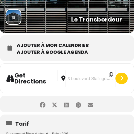
Le Transbordeur
AJOUTER À MON CALENDRIER
AJOUTER À GOOGLE AGENDA
Address - Louis Cole Big Band [rvjM2JU
Destination Address - Louis Cole B
Get
Directions
Tarif
Placement libre debout | Prix : 30€