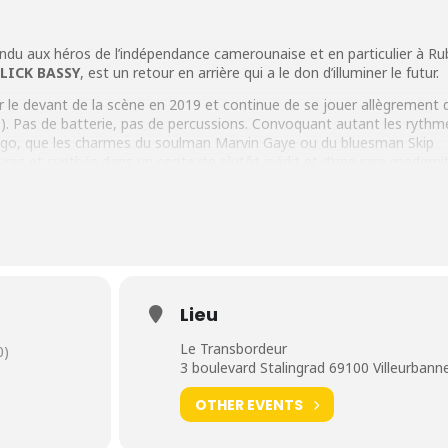
ndu aux héros de l’indépendance camerounaise et en particulier à R
LICK
BASSY
, est un retour en arrière qui a le don d’illuminer le futur.
 le devant de la scène en 2019 et continue de se jouer allègrement 
 ?). Pas de batterie, pas de percussions. Convoquant autant les rythm
ngo, que les charmes du soulman Marvin Gaye ou du bluesman Skip
vres et synthés dans un contexte plutôt inédit et d’une rare moderni
age. Sa voix, d’une caressante intensité, sublime des chansons perso
avec la contribution du prolifique producteur Renaud Letang (Philippe
c…), « 1958 » est de loin son disque le plus abouti. Les très beaux lab
s trompés : Blick Bassy se révèle en digne héritier d’une culture ance
emain.
Lieu
embre 2019 au
Club Transbo
(Lyon).
Le Transbordeur
0)
3 boulevard Stalingrad 69100 Villeurbann
OTHER EVENTS