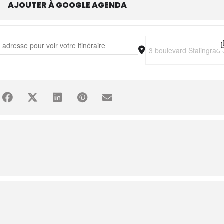
R
AJOUTER À GOOGLE AGENDA
 Bassy [S3PFiyzIG]
Destination Address - B