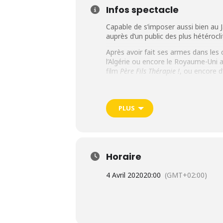
Infos spectacle
Capable de s’imposer aussi bien au 
auprès d’un public des plus hétérocl
Après avoir fait ses armes dans les c
l’Algérie ou encore le Royaume-Uni 
film
Père Fils Thérapie !
, ou encore 
Connu pour son énergie spectacula
L’éducation, l’écologie, la condition
souligner l’hypocrisie et dégager des
PLUS
► Spectacle le samedi 4 avril 20
Horaire
4 Avril 2020
20:00
(GMT+02:00)