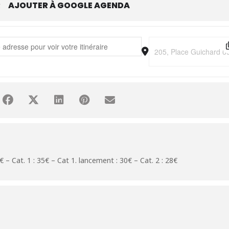
R
AJOUTER À GOOGLE AGENDA
 Dia "Ensemble ou rien" [vTmDsLVsG] []
Destination Address - 
 – Cat. 1 : 35€ – Cat 1. lancement : 30€ – Cat. 2 : 28€