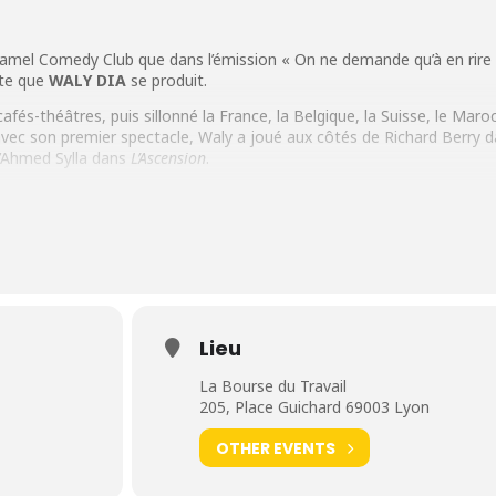
Jamel Comedy Club que dans l’émission « On ne demande qu’à en rire »
ite que
WALY
DIA
se produit.
afés-théâtres, puis sillonné la France, la Belgique, la Suisse, le Maroc
avec son premier spectacle, Waly a joué aux côtés de Richard Berry d
d’Ahmed Sylla dans
L’Ascension
.
ire et son rythme effréné, Waly nous présente son nouveau one-man
 féminine, la fracture sociale. Chaque sujet est finement analysé pour
 solutions, ou pas !
20 à la
Bourse du Travail
(Lyon)
Lieu
La Bourse du Travail
205, Place Guichard 69003 Lyon
OTHER EVENTS