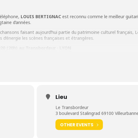
Téléphone,
LOUIS BERTIGNAC
est reconnu comme le meilleur guitar
gtaine d’années.
ansons faisant aujourd’hui partie du patrimoine culturel français, L
 d’énergie les scènes françaises et étrangères.
020 (20h) au Transbordeur · LYON
Lieu
Le Transbordeur
3 boulevard Stalingrad 69100 Villeurbann
OTHER EVENTS