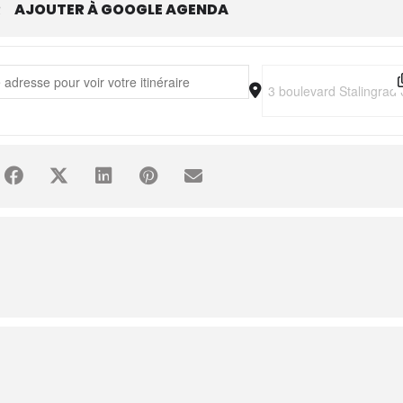
R
AJOUTER À GOOGLE AGENDA
 Bertignac [8Cts6SNVv] []
Destination Address - L