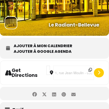
Le Radiant-Bellevue
AJOUTER À MON CALENDRIER
AJOUTER À GOOGLE AGENDA
Address - Zazie · EssencielTour [ffCc1vc
Destination Address - Zazie · Esse
Get
Directions