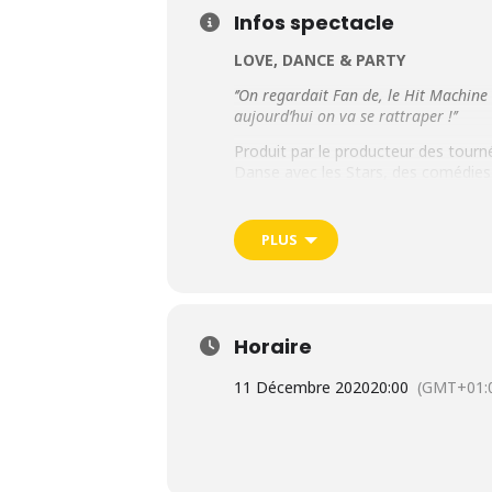
Infos spectacle
LOVE, DANCE & PARTY
‘’On regardait Fan de, le Hit Machine 
aujourd’hui on va se rattraper !’’
Produit par le producteur des tour
Danse avec les Stars, des comédies 
BORN IN 90
sera le spectacle de to
10 danseurs, des musiciens en Live,
PLUS
spéciaux.
► Spectacle le vendredi 11 déce
Horaire
11 Décembre 2020
20:00
(GMT+01: