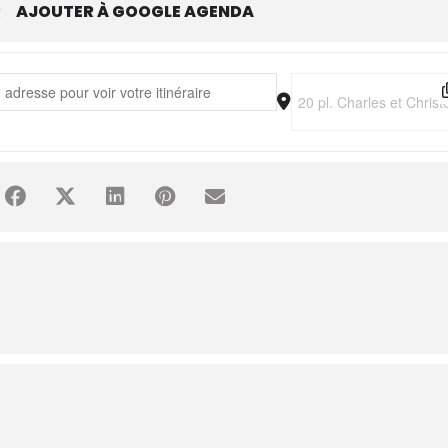
R
AJOUTER À GOOGLE AGENDA
In 90 [t5WRV6bef] []
Destination Address - B