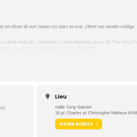
et on rêvait de voir toutes ces stars en vrai.
C’était nos années collège,
nées RFM Party 80, Génération Dance Machine, Stars 80, The Voice To
musicales Flashdance et Priscilla Folle du Désert …,
utes les démesures, avec les grandes stars de cette décennie, un bal
 un son d’anthologie, un méga show de lumières, d’images et d’effets
mbre 2020 à la
Halle Tony Garnier
(Lyon).
Lieu
Halle Tony-Garnier
00)
20 pl. Charles et Christophe Mérieux 693
OTHER EVENTS