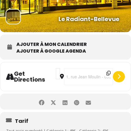
Le Radiant-Bellevue
AJOUTER À MON CALENDRIER
AJOUTER À GOOGLE AGENDA
Address - Ana Moura [rhrryBZJS]
Destination Address - Ana Moura
Get
Directions
Tarif
Tout assis numéroté | Catégorie 1 : 48€ – Catégorie 2 : 43€ –