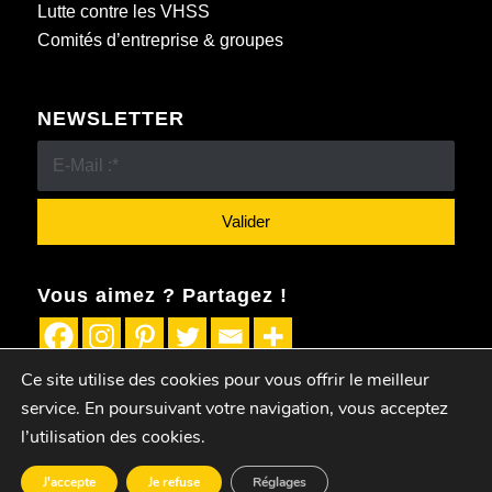
Lutte contre les VHSS
Comités d’entreprise & groupes
NEWSLETTER
Vous aimez ? Partagez !
Ce site utilise des cookies pour vous offrir le meilleur
service. En poursuivant votre navigation, vous acceptez
l’utilisation des cookies.
© 2019-2024 • Eldorado & Co -
Mentions Légales
J'accepte
Je refuse
Réglages
AGENDA
BILLETTERIE
ELDO’BLOG
SALLES
CONTACT