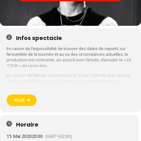
Infos spectacle
En raison de l’impossibilité de trouver des dates de reports sur
l’ensemble de la tournée et au vu des circonstances actuelles, la
production est contrainte, en accord avec l’artiste, d’annuler le « LK
TOUR » de Lenni-kim.
Le concert de l’artiste à Lyon prévu le 15 mai 2020 est donc annulé,
et non reporté. Nous vous invitons à vous rapprocher de vos
points de ventes pour obtenir le remboursement de vos billets.
***
PLUS
Après une trentaine de dates en 2019 pour sa 1ère tournée
évènement,
LENNI-KIM
est de retour sur scène en 2020 pour sa
toute nouvelle tournée « LK TOUR ».
Horaire
Retrouvez le jeune performeur entouré de ses danseurs sur
scène en mars et avril 2020 en tournée en France, Belgique et
15 Mai 2020
20:00
(GMT+02:00)
Suisse suite à la parution de son nouvel EP sorti à la rentrée 2019