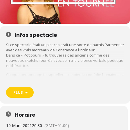
Infos spectacle
Si ce spectacle était un plat ça serait une sorte de hachis Parmentier
avec des vrais morceaux de Constance à l’intérieur.
Dans ce « Pot pourri » tu trouveras des anciens comme des
nouveaux sketchs fourrés avec soin à la violence verbale poétique
et libératrice.
Chaque personnage te rappellera combien la comédie humaine est
absurde et je te propose d’en rire plutôt que de te pendre.
En bref si tu aimes l’humour un peu sale tu en auras pour ton
pognon mon cochon.
PLUS
► Spectacle le vendredi 19 mars 2021 à l’
Arcadium
(Annecy) –
20h30
Horaire
19 Mars 2021
20:30
(GMT+01:00)