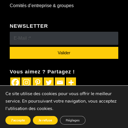
Comités d’entreprise & groupes
NEWSLETTER
Vous aimez ? Partagez !
Ce site utilise des cookies pour vous offrir le meilleur
service. En poursuivant votre navigation, vous acceptez
l’utilisation des cookies.
© 2019-2024 • Eldorado & Co -
Mentions Légales
J'accepte
Je refuse
Réglages
AGENDA
BILLETTERIE
ELDO’BLOG
SALLES
CONTACT