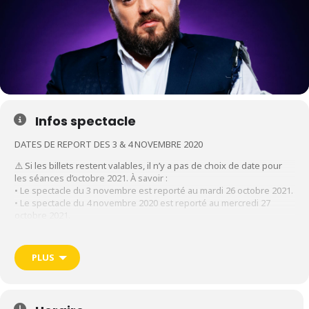
Infos spectacle
DATES DE REPORT DES 3 & 4 NOVEMBRE 2020
⚠️ Si les billets restent valables, il n’y a pas de choix de date pour
les séances d’octobre 2021. À savoir :
• Le spectacle du 3 novembre est reporté au mardi 26 octobre 2021.
• Le spectacle du 4 novembre 2020 est reporté au mercredi 27
octobre 2021.
***
PLUS
Après avoir perturbé la France avec plus de 300 représentations, 3
Olympia, le tout à guichets fermés avec son tout 1er spectacle «
Élément Perturbateur », retrouvez
Alban
Ivanov
dans son tout
nouveau spectacle prochainement dans votre ville.