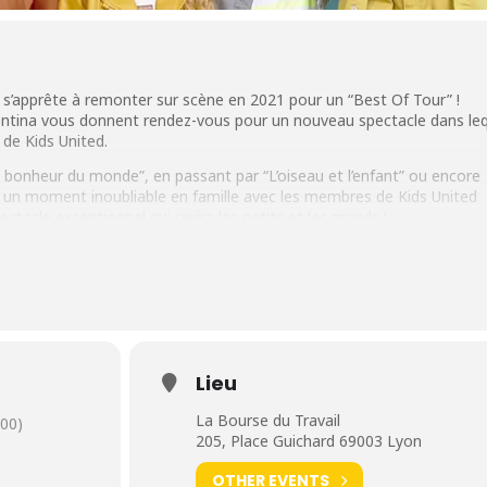
s’apprête à remonter sur scène en 2021 pour un “Best Of Tour” !
lentina vous donnent rendez-vous pour un nouveau spectacle dans lequ
 de Kids United.
e bonheur du monde”, en passant par “L’oiseau et l’enfant” ou encore
r un moment inoubliable en famille avec les membres de Kids United
ctacle exceptionnel qui ravira les petits et les grands !
t Kids United a connu un succès sans précédent avec plus de 2 millio
e”, le dernier album de Kids United Nouvelle Génération paru en nove
 puisqu’il a été certifié disque d’or en seulement 3 mois.
mbre 2021 à la
Bourse du Travail
(Lyon)
Lieu
La Bourse du Travail
00)
205, Place Guichard 69003 Lyon
OTHER EVENTS