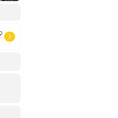
ids United Nouvelle Génération • Best Of Tour [wCzIPBc0E] []