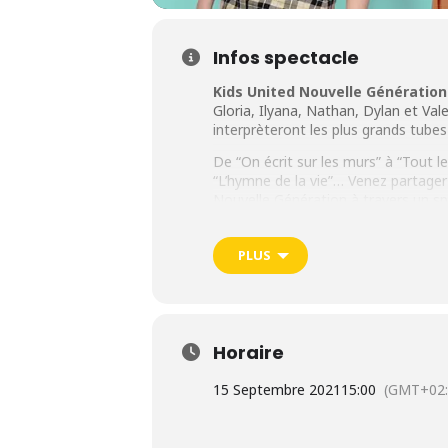
Infos spectacle
Kids United Nouvelle Génération
Gloria, Ilyana, Nathan, Dylan et Va
interprèteront les plus grands tubes
De “On écrit sur les murs” à “Tout l
“L’hymne de la vie”… Venez partage
Nouvelle Génération à travers un spe
Depuis ses débuts en 2015, le proje
d’albums écoulés. “L’hymne de la vi
PLUS
2019 s’inscrit dans cette continuité,
► Concert le mercredi 15 septe
Horaire
15 Septembre 2021
15:00
(GMT+02: