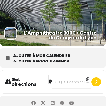
L'Amphithéâtre 3000 • Centre
de Congrès de Lyon
AJOUTER À MON CALENDRIER
AJOUTER À GOOGLE AGENDA
Address - Je Vais T'aimer • La comédie
Destination Address - Je Vais T'ai
Get
Directions