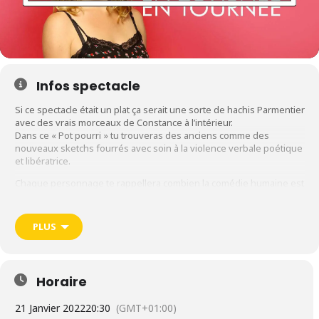
Infos spectacle
Si ce spectacle était un plat ça serait une sorte de hachis Parmentier
avec des vrais morceaux de Constance à l’intérieur.
Dans ce « Pot pourri » tu trouveras des anciens comme des
nouveaux sketchs fourrés avec soin à la violence verbale poétique
et libératrice.
Chaque personnage te rappellera combien la comédie humaine est
absurde et je te propose d’en rire plutôt que de te pendre.
En bref si tu aimes l’humour un peu sale tu en auras pour ton
pognon mon cochon.
PLUS
► Spectacle le vendredi 21 janvier 2022 (20h30) à la Bourse du
Travail · LYON
Horaire
21 Janvier 2022
20:30
(GMT+01:00)