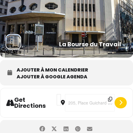
La Bourse du Travail
AJOUTER À MON CALENDRIER
AJOUTER À GOOGLE AGENDA
Address - Haroun • Seuls [Qp5PKvwki]
Destination Address - Haroun • S
Get
Directions