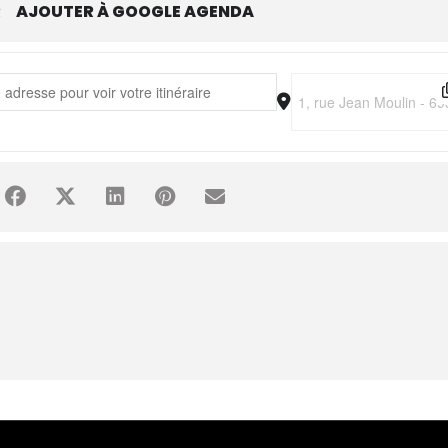
R
AJOUTER À GOOGLE AGENDA
Dia • Ensemble ou rien [Z5bFQjuwg] []
Destination Address - W