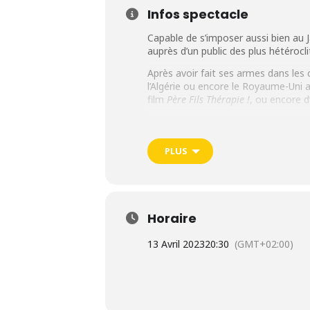
Infos spectacle
Capable de s’imposer aussi bien au 
auprès d’un public des plus hétérocl
Après avoir fait ses armes dans les c
l’Algérie ou encore le Royaume-Uni 
film
Père Fils Thérapie !
, ou encore 
Connu pour son énergie spectacula
L’éducation, l’écologie, la condition
souligner l’hypocrisie et dégager des
PLUS
► Spectacle le jeudi 13 avril 20
Horaire
13 Avril 2023
20:30
(GMT+02:00)