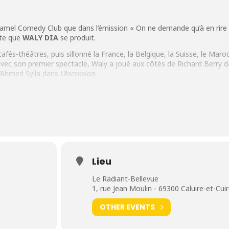
Jamel Comedy Club que dans l’émission « On ne demande qu’à en rire »
ite que
WALY
DIA
se produit.
afés-théâtres, puis sillonné la France, la Belgique, la Suisse, le Maroc
avec son premier spectacle, Waly a joué aux côtés de Richard Berry d
d’Ahmed Sylla dans
L’Ascension
.
ire et son rythme effréné, Waly nous présente son nouveau one-man
 féminine, la fracture sociale. Chaque sujet est finement analysé pour
 solutions, ou pas !
23 au Radiant-Bellevue • LYON
Lieu
Le Radiant-Bellevue
1, rue Jean Moulin - 69300 Caluire-et-Cui
OTHER EVENTS