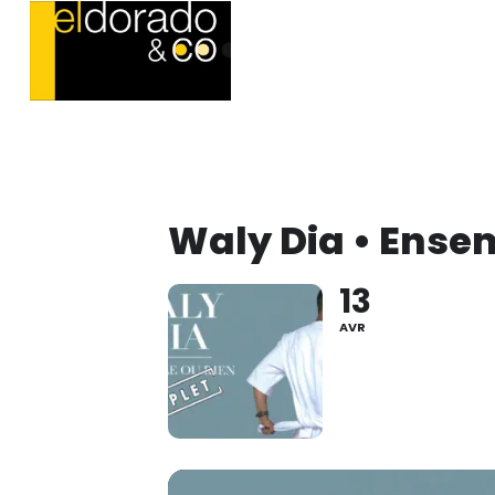
Waly Dia • Ense
13
AVR