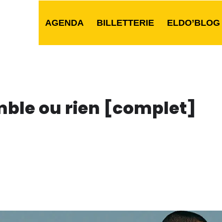
AGENDA
BILLETTERIE
ELDO’BLOG
mble ou rien [complet]