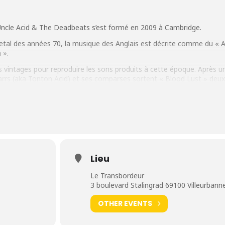
ncle Acid & The Deadbeats s’est formé en 2009 à Cambridge.
tal des années 70, la musique des Anglais est décrite comme du « A
 ».
ents vintages pour reproduire les sons produits à cette époque. Après u
arrs (aka Tonton Acid) et ses comparses sortent « Blood Lust » deu
 connaître en plus d’être salué par la critique.
t sorti en 2018 !
u Transbordeur • LYON
Lieu
Le Transbordeur
3 boulevard Stalingrad 69100 Villeurbann
OTHER EVENTS