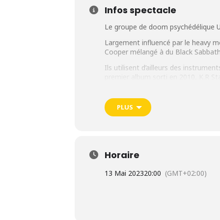
Infos spectacle
Le groupe de doom psychédélique U
Largement influencé par le heavy me
Cooper mélangé à du Black Sabbath
Ils utilisent d’ailleurs des instrum
premier album sorti en 2010, K.R St
plus tard, leur permettant de se faire
Leur dernier opus, « Wasteland », es
PLUS
Concert le samedi 13 mai 2023 a
Horaire
13 Mai 2023
20:00
(GMT+02:00)