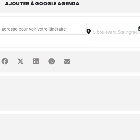
R
AJOUTER À GOOGLE AGENDA
e Acid & The Deadbeats [hFy25Sfi7]
Destination Address - U