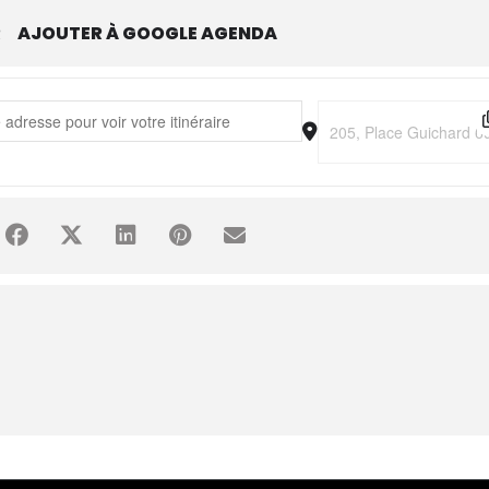
R
AJOUTER À GOOGLE AGENDA
 Avidan • Ichnology [tInkks0B2]
Destination Address - 