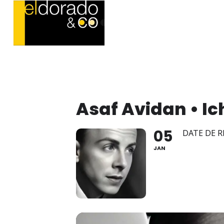
Asaf Avidan • I
05
DATE DE R
JAN