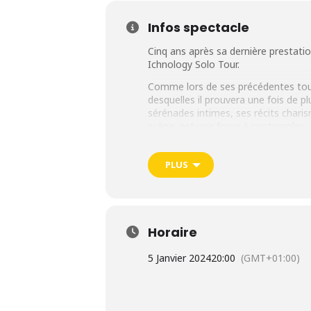
Infos spectacle
Cinq ans après sa dernière prestati
Ichnology Solo Tour.
Comme lors de ses précédentes tour
desquelles il prouvera une fois de p
sérénades intimes, ses récits chari
scène, est une force à contempler.
Concert le vendredi 5 janvier 202
PLUS
Horaire
5 Janvier 2024
20:00
(GMT+01:00)