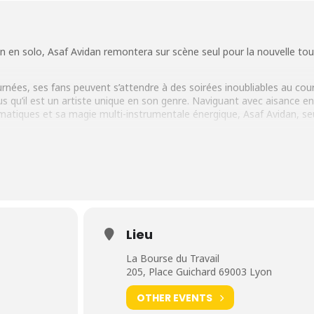
on en solo, Asaf Avidan remontera sur scène seul pour la nouvelle to
nées, ses fans peuvent s’attendre à des soirées inoubliables au cou
lus qu’il est un artiste unique en son genre. Naviguant avec aisance e
smatiques et sa magie multi-instrumentale énergique, Asaf Avidan, se
4 à la Bourse du Travail • LYON
Lieu
La Bourse du Travail
205, Place Guichard 69003 Lyon
OTHER EVENTS