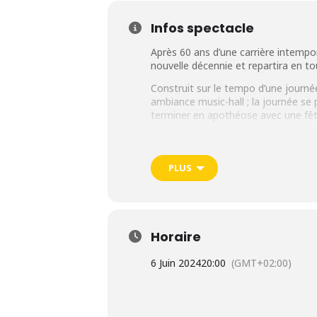
Infos spectacle
Après 60 ans d’une carrière intempor
nouvelle décennie et repartira en t
Construit sur le tempo d’une journé
ambiance music-hall ; la journée se
terminer en apothéose avec une fêt
Parce qu’Enrico Macias est un hom
message d’espoir et de tolérance. Pa
en cadeau son sourire légendaire et 
PLUS
Concert le jeudi 6 juin 2024
à la B
Horaire
6 Juin 2024
20:00
(GMT+02:00)