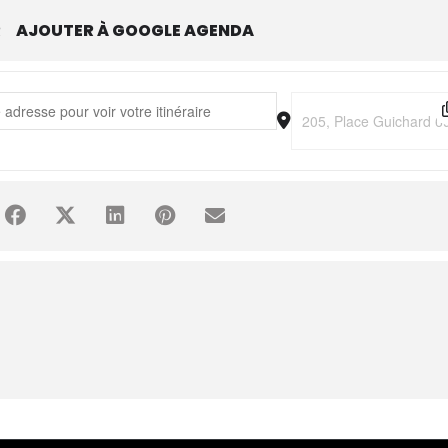
R
AJOUTER À GOOGLE AGENDA
o Macias • La fête... continue ! [VCgE4TDxT]
Destination Address - E