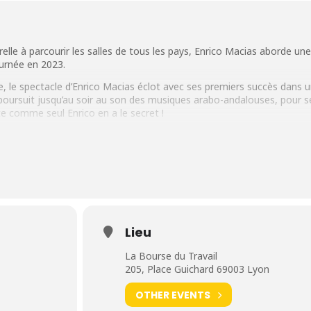
elle à parcourir les salles de tous les pays, Enrico Macias aborde une
ournée en 2023.
e, le spectacle d’Enrico Macias éclot avec ses premiers succès dans 
 poursuit jusqu’au soir au son des musiques arabo-andalouses, pour s
e comme seul Enrico en a le secret !
me méditerranéen ses chansons rassemblent et s’offrent comme un
r sa voix chaleureuse et sa poésie, il réunit les générations et nous
solaire.
ourse du Travail • LYON
Lieu
La Bourse du Travail
205, Place Guichard 69003 Lyon
OTHER EVENTS