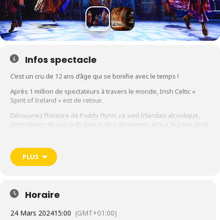
Infos spectacle
C’est un cru de 12 ans d’âge qui se bonifie avec le temps !
Après 1 million de spectateurs à travers le monde, Irish Celtic «
Spirit of Ireland » est de retour.
Découvrez l’histoire de Paddy Flynn, ce vieil Irlandais alcoolique,
propriétaire de son pub depuis des décennies, et sur le point de le
léguer à son fils. Ce dernier, insouciant, préfère danser plutôt que
servir les clients du Irish Celtic Pub.
PLUS
Avant de devenir propriétaire, Diarmuid doit apprendre l’histoire de
son pays.
Venez découvrir les légendes, les chansons, les danses et les
mystères de l’île d’émeraude…
Horaire
Spectacle le dimanche 24 mars 2024 (15h) au Scarabée •
ROANNE
24 Mars 2024
15:00
(GMT+01:00)