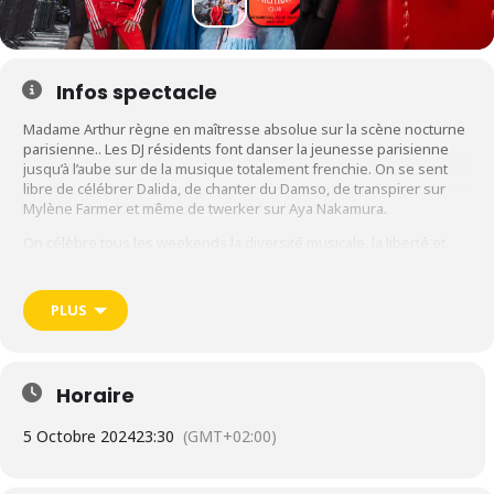
Infos spectacle
Madame Arthur règne en maîtresse absolue sur la scène nocturne
parisienne.. Les DJ résidents font danser la jeunesse parisienne
jusqu’à l’aube sur de la musique totalement frenchie. On se sent
libre de célébrer Dalida, de chanter du Damso, de transpirer sur
Mylène Farmer et même de twerker sur Aya Nakamura.
On célèbre tous les weekends la diversité musicale, la liberté et
notre amour pour la fête ! On ramène à Lyon ce condensé de folie
dans nos valises !
PLUS
◆ Samedi 5 octobre 2024 (23h30) au Club Transbo • LYON
Horaire
5 Octobre 2024
23:30
(GMT+02:00)