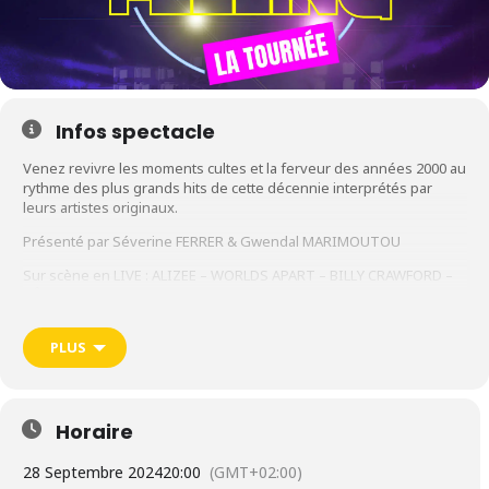
Infos spectacle
Venez revivre les moments cultes et la ferveur des années 2000 au
rythme des plus grands hits de cette décennie interprétés par
leurs artistes originaux.
Présenté par Séverine FERRER & Gwendal MARIMOUTOU
Sur scène en LIVE : ALIZEE – WORLDS APART – BILLY CRAWFORD –
NÂDIYA – AMINE – COLONEL REYEL – HELMUT FRITZ – ASSIA –
PRISCILLA – ORGANIZ – SALOME DE BAHIA… accompagnés par
leurs danseurs.
PLUS
Soyez prêts à danser et chanter !
Concert le samedi 28 septembre 2024 à la Halle Tony Garnier
• LYON
Horaire
28 Septembre 2024
20:00
(GMT+02:00)