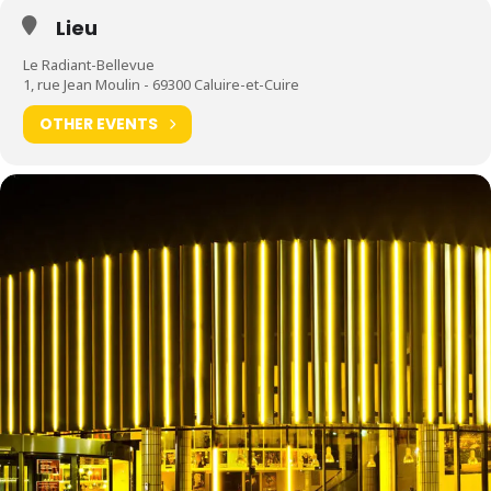
(Caluire)
Lieu
Le Radiant-Bellevue
1, rue Jean Moulin - 69300 Caluire-et-Cuire
OTHER EVENTS