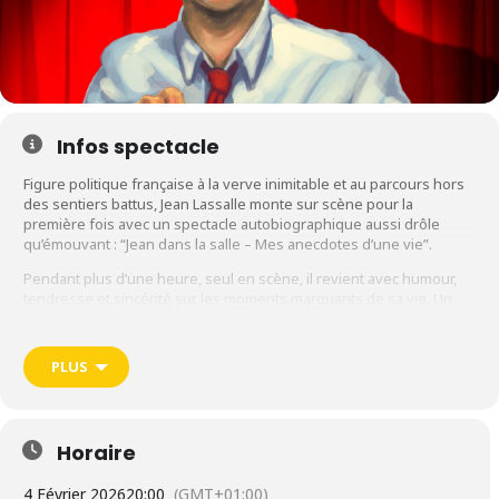
Infos spectacle
Figure politique française à la verve inimitable et au parcours hors
des sentiers battus, Jean Lassalle monte sur scène pour la
première fois avec un spectacle autobiographique aussi drôle
qu’émouvant : “Jean dans la salle – Mes anecdotes d’une vie”.
Pendant plus d’une heure, seul en scène, il revient avec humour,
tendresse et sincérité sur les moments marquants de sa vie. Un
voyage sensible et drôle dans la mémoire d’un homme libre,
profondément humain.
PLUS
Mis en scène par Magda Hadnagy, le spectacle offre une plongée
intime dans une vie hors norme, avec une mise en scène épurée
pour mettre en lumière l’homme derrière la personnalité publique.
Spectacle le mercredi 4 février à la Bourse du Travail • LYON
Horaire
4 Février 2026
20:00
(GMT+01:00)