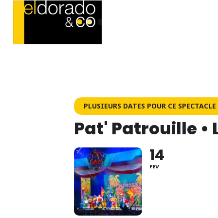
PLUSIEURS DATES POUR CE SPECTACLE
Pat' Patrouille •
14
FEV