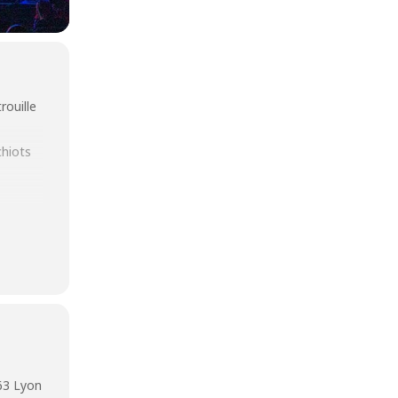
rouille
chiots
e devra
63 Lyon