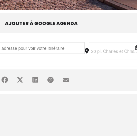
R
AJOUTER À GOOGLE AGENDA
Patrouille • Le Retour des Héros [hhiX00Ze5]
Destination Address - P