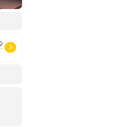
at' Patrouille • Le Retour des Héros [9NocgYj71]