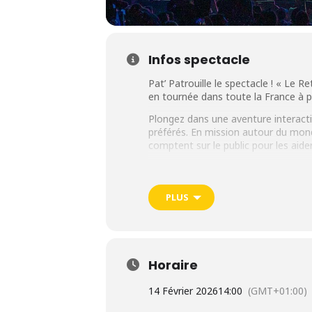
Infos spectacle
Pat’ Patrouille le spectacle ! « Le 
en tournée dans toute la France à p
Plongez dans une aventure interacti
préférés. En mission autour du mon
comptent sur le public pour les aider
Dans « Le Retour des Héros » le mai
rassembler tous les clones, sauver l
PLUS
Ne manquez pas cette aventure inéd
magique à vivre en famille !
Spectacle le samedi 14 février 2
Horaire
14 Février 2026
14:00
(GMT+01:00)