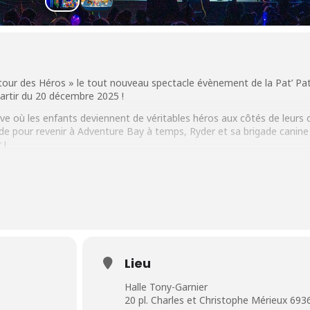
Retour des Héros » le tout nouveau spectacle évènement de la Pat’ Pat
artir du 20 décembre 2025 !
ve où les enfants deviennent de véritables héros aux côtés de leurs 
de pour revenir à Adventure Bay à temps, Ryder et sa brigade canine
 !
re Hellinger sème la pagaille en clonant Robo Dog ! La Pat’ Patrouill
eur ami robot… et prouver qu’en équipe, rien n’est impossible.
ite de la Pat’ Patrouille — réservez vite vos places pour un moment
026 (14h & 17h) à la Halle Tony Garnier • LYON
Lieu
Halle Tony-Garnier
20 pl. Charles et Christophe Mérieux 693