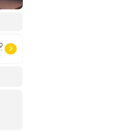
Holiday on Ice • Horizons [VZTBHnuLw]