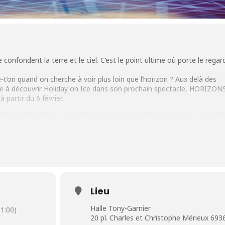
e confondent la terre et le ciel. C’est le point ultime où porte le regard
-t’on quand on cherche à voir plus loin que l’horizon ? Aux delà des
te à découvrir Holiday on Ice dans son prochain spectacle, HORIZONS
partir du 6 février.
ntièrement mobile, une ville imaginaire qui semble pourtant si familièr
univers urbain complètement fantasque. Vous y découvrirez ses li
surtout ses formidables habitants, tous plus originaux les uns que les
neurs, choisis parmi les meilleurs au monde, et avec, pour la premièr
 des spécialistes du Parkour, HORIZONS vous dévoile la ville comme 
urprenante, moderne où le respect de l’autre est mis à l’honneur.
oliday on Ice est une magnifique leçon de vie et d’urbanité qui ne p
Lieu
st en regardant par delà l’horizon qu’on découvre les beautés du monde
Halle Tony-Garnier
1:00)
& dimanche 1er mars 2026 (14h & 17h30) à la Halle Tony-Garnie
20 pl. Charles et Christophe Mérieux 693