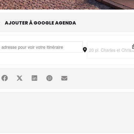
R
AJOUTER À GOOGLE AGENDA
ay on Ice • Horizons [6uttPEU7d]
Destination Address - 