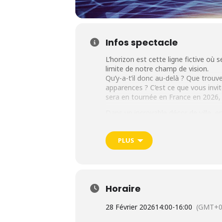
Infos spectacle
L’horizon est cette ligne fictive où s
limite de notre champ de vision.
Qu’y-a-t’il donc au-delà ? Que trouve
apparences ? C’est ce que vous invi
sera en tournée en France en 2026, à 
Dans un incroyable décor de ville, e
HORIZONS vous plonge au cœur d’un 
secrets, ses rites, ses pratiques et 
PLUS
Aux côtés de nos 40 artistes et pati
dans un spectacle d’Holiday on Ice,
l’avez toujours rêvée, frénétique, s
HORIZONS, le prochain spectacle d’H
Horaire
pas vous laisser indifférent car c’e
28 Février 2026
14:00
-
16:00
(GMT+0
Spectacle les samedi 28 février 
LYON