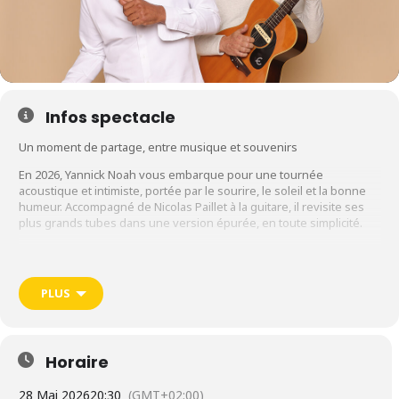
Infos spectacle
Un moment de partage, entre musique et souvenirs
En 2026, Yannick Noah vous embarque pour une tournée
acoustique et intimiste, portée par le sourire, le soleil et la bonne
humeur. Accompagné de Nicolas Paillet à la guitare, il revisite ses
plus grands tubes dans une version épurée, en toute simplicité.
Entre deux chansons, il se livre avec sincérité, partageant des
anecdotes et des souvenirs qui ont marqué son parcours. Un
concert chaleureux et authentique, pensé comme une parenthèse
PLUS
hors du temps, au plus proche du public.
Guitare, voix, émotions… et beaucoup de good vibes !
Concert le jeudi 28 mai 2026 au Radiant-Bellevue • LYON
Horaire
28 Mai 2026
20:30
(GMT+02:00)