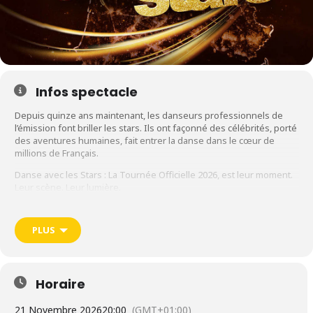
Infos spectacle
Depuis quinze ans maintenant, les danseurs professionnels de
l’émission font briller les stars. Ils ont façonné des célébrités, porté
des aventures humaines, fait entrer la danse dans le cœur de
millions de Français.
Danse avec les Stars : La Tournée Officielle 2026, est leur moment.
Leur scène. Leur lumière.
Les pros de DALS partent à la conquête de toute la France — un
spectacle inédit, explosif, interactif qui vous embarque dans leur
PLUS
univers comme jamais vous ne l’avez vécu.
Spectacle le samedi 21 novembre 2026 au Phare • CHAMBÉRY
Horaire
21 Novembre 2026
20:00
(GMT+01:00)