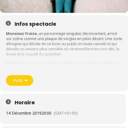
Infos spectacle
Monsieur Fraize
, un personnage singulier, déconcertant, arrivé
sur scène comme une plaque de verglas en plein désert. Une sorte
d’énigme qui décide de se livrer au public en toute naïveté et qui
dévoile un univers ultra-sensible où s’entremêlent les non-dits, le
doute et la cruauté du quotidien.
Marc Fraize prend le risque de l’absurde dans une forme d’humour
très personnel, en jouant sur les silences, les peurs, les répétitions
et en privilégiant la gestuelle et les postures de son clown.
PLUS
► Spectacle le samedi 14 décembre (20h) à la Salle Molière
(Lyon).
Horaire
14 Décembre 2019
20:00
(GMT+01:00)